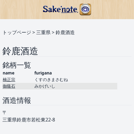
トップページ
>
三重県
>
鈴鹿酒造
鈴鹿酒造
銘柄一覧
name
furigana
楠正宗
くすのきまさむね
御蔭石
みかげいし
酒造情報
〒
三重県鈴鹿市若松東22-8