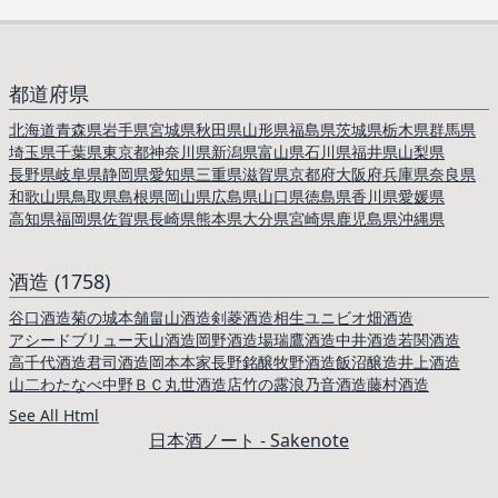
都道府県
北海道
青森県
岩手県
宮城県
秋田県
山形県
福島県
茨城県
栃木県
群馬県
埼玉県
千葉県
東京都
神奈川県
新潟県
富山県
石川県
福井県
山梨県
長野県
岐阜県
静岡県
愛知県
三重県
滋賀県
京都府
大阪府
兵庫県
奈良県
和歌山県
鳥取県
島根県
岡山県
広島県
山口県
徳島県
香川県
愛媛県
高知県
福岡県
佐賀県
長崎県
熊本県
大分県
宮崎県
鹿児島県
沖縄県
酒造 (1758)
谷口酒造
菊の城本舗
畠山酒造
剣菱酒造
相生ユニビオ
畑酒造
アシードブリュー
天山酒造
岡野酒造場
瑞鷹酒造
中井酒造
若関酒造
高千代酒造
君司酒造
岡本本家
長野銘醸
牧野酒造
飯沼醸造
井上酒造
山二わたなべ
中野ＢＣ
丸世酒造店
竹の露
浪乃音酒造
藤村酒造
See All Html
日本酒ノート - Sakenote